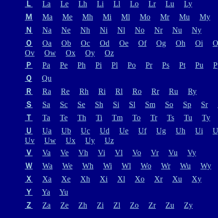
Ｌ
La
Le
Lh
Li
Ll
Lo
Lr
Lu
Ly
Ｍ
Ma
Me
Mh
Mi
Ml
Mo
Mr
Mu
My
Ｎ
Na
Ne
Nh
Ni
Nl
No
Nr
Nu
Ny
Ｏ
Oa
Ob
Oc
Od
Oe
Of
Og
Oh
Oi
O
Ov
Ow
Ox
Oy
Oz
Ｐ
Pa
Pe
Ph
Pi
Pl
Po
Pr
Ps
Pt
Pu
P
Ｑ
Qu
Ｒ
Ra
Re
Rh
Ri
Rl
Ro
Rr
Ru
Ry
Ｓ
Sa
Sc
Se
Sh
Si
Sl
Sm
So
Sp
Sr
Ｔ
Ta
Te
Th
Ti
Tm
To
Tr
Ts
Tu
Ty
Ｕ
Ua
Ub
Uc
Ud
Ue
Uf
Ug
Uh
Ui
U
Uv
Uw
Ux
Uy
Uz
Ｖ
Va
Ve
Vh
Vi
Vl
Vo
Vr
Vu
Vy
Ｗ
Wa
We
Wh
Wi
Wl
Wo
Wr
Wu
Wy
Ｘ
Xa
Xe
Xh
Xi
Xl
Xo
Xr
Xu
Xy
Ｙ
Ya
Yu
Ｚ
Za
Ze
Zh
Zi
Zl
Zo
Zr
Zu
Zy