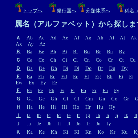
トップへ
発行国へ
分類体系へ
科名
属名（アルファベット）から探しま
Ａ
Ab
Ac
Ad
Ae
Af
Ag
Ah
Ai
Aj
Ak
Ax
Ay
Az
Ｂ
Ba
Be
Bh
Bi
Bl
Bo
Br
Bu
By
Ｃ
Ca
Ce
Ch
Ci
Cl
Cn
Co
Cr
Ct
Cu
Ｄ
Da
De
Dh
Di
Dl
Do
Dr
Du
Dy
Ｅ
Ea
Eb
Ec
Ed
Ee
Ef
Eg
Eh
Ei
Ej
Ew
Ex
Ey
Ez
Ｆ
Fa
Fe
Fh
Fi
Fl
Fo
Fr
Fu
Fy
Ｇ
Ga
Ge
Gh
Gi
Gl
Gm
Gn
Go
Gr
G
Ｈ
Ha
He
Hi
Hl
Ho
Hr
Hu
Hy
Ｉ
Ia
Ib
Ic
Id
Ie
If
Ig
Ih
Ii
Ij
Ik
Il
Ｊ
Ja
Je
Jh
Ji
Jl
Jo
Jr
Ju
Jy
Ｋ
Ka
Ke
Kh
Ki
Kl
Kn
Ko
Kr
Ku
K