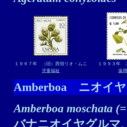
１９６７年 （旧）西領リオ・ムニ
１９９３年 
児童福祉
薬
Amberboa ニオ
Amberboa moschata (=
バナニオイヤグルマ