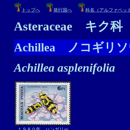
トップへ
発行国へ
科名（アルファベッ
Asteraceae キク科
Achillea ノコギリ
Achillea asplenifolia
１９８０年 ハンガリー