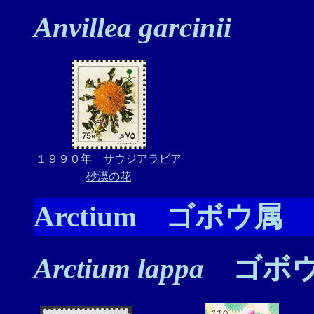
Anvillea garcinii
１９９０年 サウジアラビア
砂漠の花
Arctium ゴボウ属
Arctium lappa
ゴボ