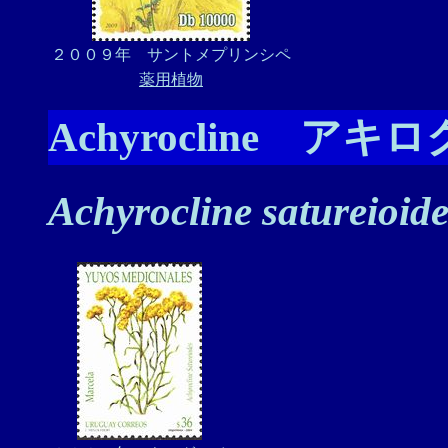
２００９年 サントメプリンシペ
薬用植物
Achyrocline ア
Achyrocline satureioide