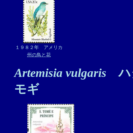
１９８２年 アメリカ
州の鳥と花
Artemisia vulgaris
ハ
モギ