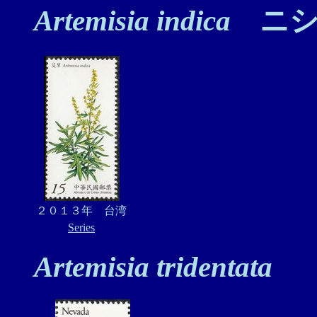
Artemisia indica
ニシ
２０１３年 台湾
Series
Artemisia tridentata