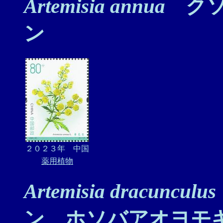
Artemisia annua
クソ
ン
２０２３年 中国
薬用植物
Artemisia dracunculus
ン、ホソバアオヨモ