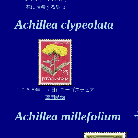
花に授粉する昆虫
Achillea clypeolata
１９６５年 （旧）ユーゴスラビア
薬用植物
Achillea millefolium
セ