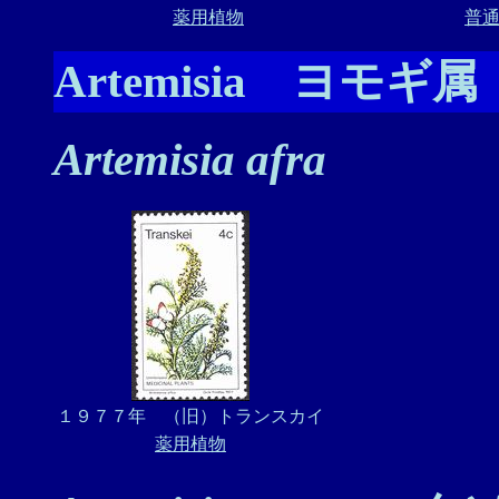
薬用植物
普
Artemisia ヨモギ属
Artemisia afra
１９７７年 （旧）トランスカイ
薬用植物