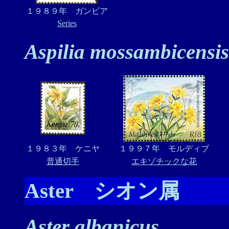
１９８９年 ガンビア
Series
Aspilia mossambicensis
１９８３年 ケニヤ
１９９７年 モルディブ
普通切手
エキゾチックな花
Aster シオン属
Aster albanicus