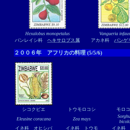
Hexalobus monopetalus
Vangueria infaus
バンレイシ科
ヘキサロブス属
アカネ科
バンゲ
２００６年 アフリカの料理 (5/5/6)
シコクビエ
トウモロコシ
モロ
Sorgh
Eleusine coracana
Zea mays
bicol
イネ科
オヒシバ
イネ科
トウモ
イネ