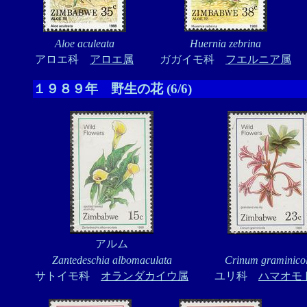
Aloe aculeata
Huernia zebrina
アロエ科
アロエ属
ガガイモ科
フエルニア属
１９８９年 野生の花 (6/6)
アルム
Zantedeschia albomaculata
Crinum graminico
サトイモ科
オランダカイウ属
ユリ科
ハマオモ