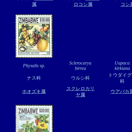
属
ロコシ属
コシ
Sclerocarya
Uapaca
Physalis
sp.
birrea
kirkiana
トウダイグ
ナス科
ウルシ科
科
スクレロカリ
ホオズキ属
ウアパカ
ヤ属