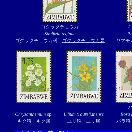
ゴクラクチョウカ
Strelitzia reginae
Pr
ゴクラクチョウカ科
ゴクラクチョウカ属
ヤマ
Chrysanthemum
sp.
Lilium x aurelianense
Rosa 
キク科
キク属
ユリ科
ユリ属
バラ