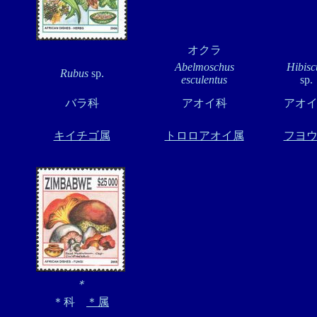
オクラ
Abelmoschus
Hibisc
Rubus
sp.
esculentus
sp.
バラ科
アオイ科
アオ
キイチゴ属
トロロアオイ属
フヨ
＊
＊科
＊属