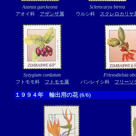
Azanza garckeana
Sclerocarya birrea
アオイ科
アザンザ属
ウルシ科
スクレロカリヤ
Syzygium cordatum
Friesodielsia ob
フトモモ科
フトモモ属
バンレイシ科
フリーソ
１９９４年 輸出用の花 (6/6)