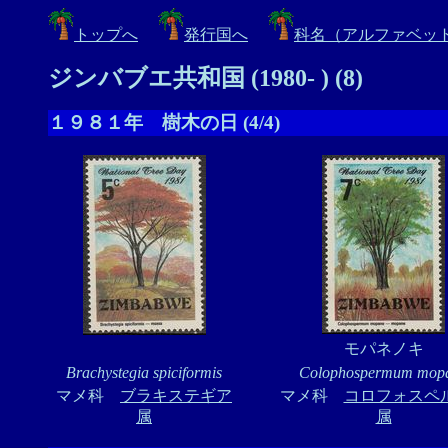
トップへ
発行国へ
科名（アルファベッ
ジンバブエ共和国 (1980- ) (8)
１９８１年 樹木の日 (4/4)
モパネノキ
Brachystegia spiciformis
Colophospermum mop
マメ科
ブラキステギア
マメ科
コロフォスペ
属
属