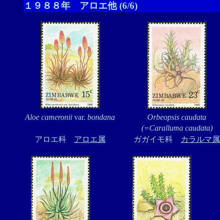
１９８８年 アロエ他 (6/6)
Aloe cameronii
var.
bondana
Orbeopsis caudata
(=Caralluma caudata)
アロエ科
アロエ属
ガガイモ科
カラルマ属