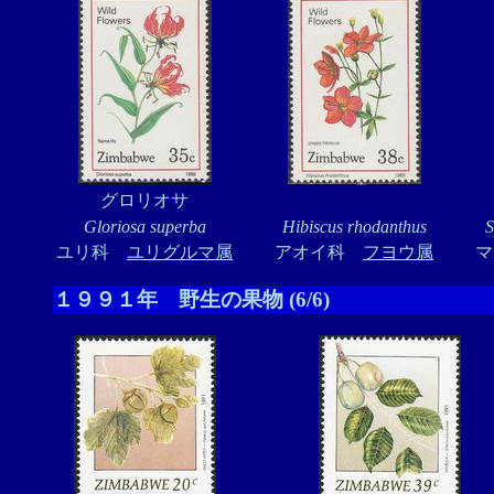
グロリオサ
Gloriosa superba
Hibiscus rhodanthus
S
ユリ科
ユリグルマ属
アオイ科
フヨウ属
１９９１年 野生の果物 (6/6)