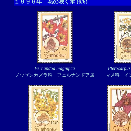
１９９６年 花の咲く木 (6/6)
Fernandoa magnifica
Pterocarpus 
ノウゼンカズラ科
フェルナンドア属
マメ科
イ