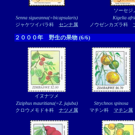
ソーセジ
Senna sigueanna(=bicapsularis)
Kigelia afr
ジャケツイバラ科
センナ属
ノウゼンカズラ科
２０００年 野生の果物 (6/6)
イヌナツメ
Ziziphus mauritiana(=Z. jujuba)
Strychnos spinosa
クロウメモドキ科
ナツメ属
マチン科
マチン属