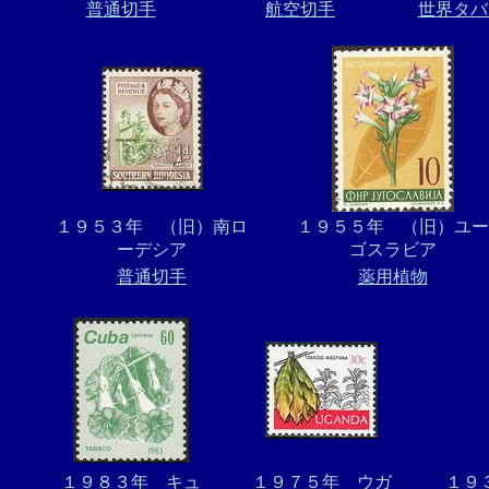
普通切手
航空切手
世界タバ
１９５３年 （旧）南ロ
１９５５年 （旧）ユー
ーデシア
ゴスラビア
普通切手
薬用植物
１９８３年 キュ
１９７５年 ウガ
１９