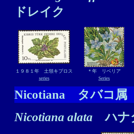
ドレイク
１９８１年 土領キプロス
＊年 リベリア
series
Series
Nicotiana タバコ属
Nicotiana alata
ハナ