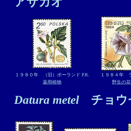
アサガオ
１９８０年 （旧）ポーランド P.R.
１９８４年 
薬用植物
野生の花
Datura metel
チョウ