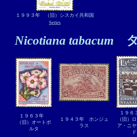
１９９３年 （旧）シスカイ共和国
Series
Nicotiana tabacum
タ
１９
１９６３年
１９４３年 ホンジュ
（旧）ロ
（旧）オートボ
ラス
ア・ニヤ
ルタ
ド