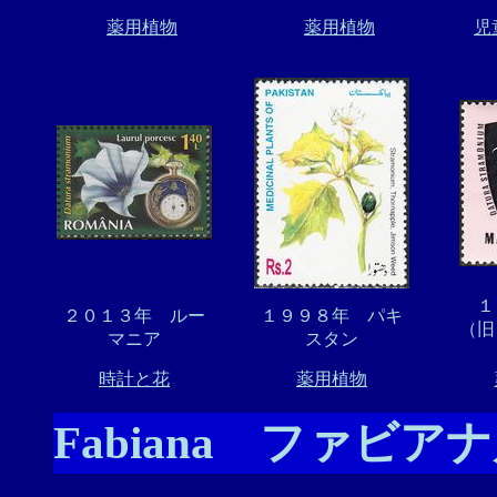
薬用植物
薬用植物
児
２０１３年 ルー
１９９８年 パキ
（旧
マニア
スタン
時計と花
薬用植物
Fabiana ファビア