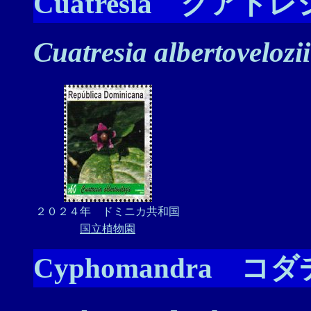
Cuatresia クアト
Cuatresia albertovelozii
２０２４年 ドミニカ共和国
国立植物園
Cyphomandra 