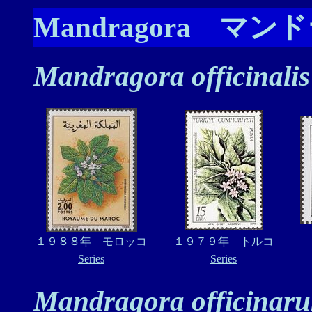
Mandragora マ
Mandragora officinalis
１９８８年 モロッコ
１９７９年 トルコ
Series
Series
Mandragora officinar