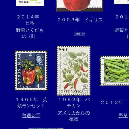
２０１４年
２０１
２００３年 イギリス
日本
野菜とくだも
野菜と
Series
の（Ⅱ）
（
１９６５年 英
１９９２年 バ
２０１２年 
領モンセラト
チカン
アメリカからの
普通切手
野菜
植物