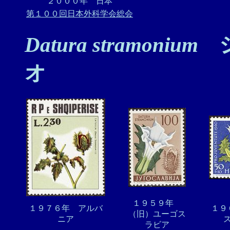
２０００年 日本
第１００回日本外科学会総会
Datura stramonium
シ
オ
１９５９年
１９７６年 アルバ
１
（旧）ユーゴス
ニア
ラビア