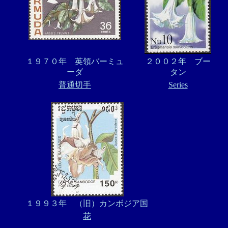
１９７０年 英領バーミュ
２００２年 ブー
ーダ
タン
普通切手
Series
１９９３年 （旧）カンボジア国
花