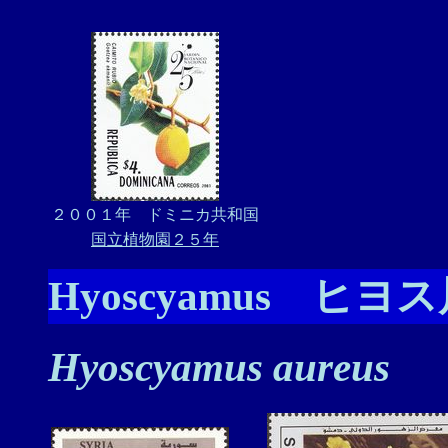
２００１年 ドミニカ共和国
国立植物園２５年
Hyoscyamus ヒヨ
Hyoscyamus aureus