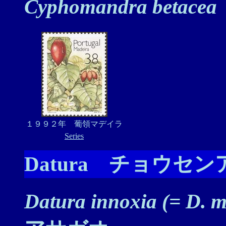
Cyphomandra betacea
１９９２年 葡領マデイラ
Series
Datura チョウセ
Datura innoxia (= D. m