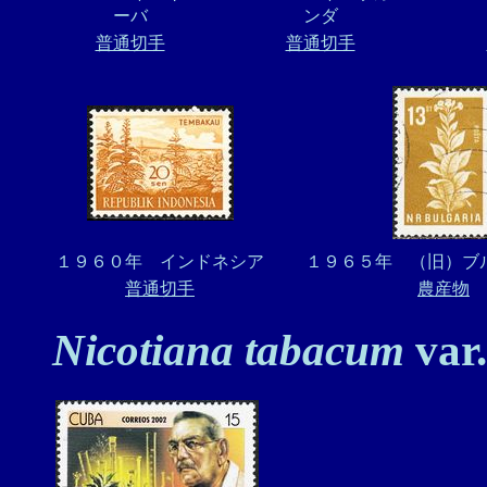
ーバ
ンダ
普通切手
普通切手
１９６０年 インドネシア
１９６５年 （旧）ブルガ
普通切手
農産物
Nicotiana tabacum
var.