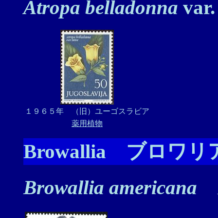
Atropa belladonna
var
１９６５年 （旧）ユーゴスラビア
薬用植物
Browallia ブロワ
Browallia americana