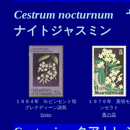
Cestrum nocturnum
ヤ
ナイトジャスミン
１９８４年 St.ビンセント領
１９７６年 英領モ
グレナディーン諸島
ンセラト
Series
夜の花