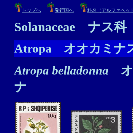
トップへ
発行国へ
科名（アルファベッ
Solanaceae ナス科
Atropa オオカミ
Atropa belladonna
オ
ナ